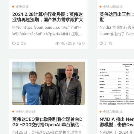
充电必备
全球AI最前线
2024.2.28计算机行业月报：英伟达
英伟达再出王炸：
业绩再超预期，国产算力需求再扩大
世
链接: https://pan.baidu.com/s/17mIY-
Nvidia 首席执行官黄
WDl8aXnit2sSaEIzA?pwd=AINH 提取码:
Huang)推出了 Bl
AINH 这份文件是国海证券研究所发布的
受欢迎的 H100 
2-29
487299
0
3-19
计算机行业月报，日期为2024年2月28
H100 在人工智
日。以下是报告的核心内容概述： [*]行业
柱作用。 黄说：“它现在的速度是 Hopper
评级：维持对计算机行 ...
的两倍，但非常重要 .
全球AI最前线
全球AI最前线
英伟达CEO黄仁勋刚刚将全球首台D
NVIDIA 推出 Ne
GX H200交付给OpenAI:单台预估2
源模型，击败Qwe
00万美元
有所长
4月25日，英伟达CEO黄仁勋将全球首台
NVIDIA 于 2024