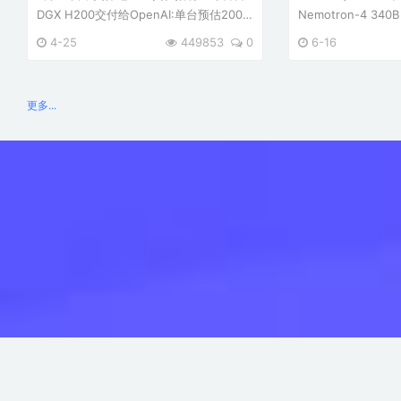
DGX H200交付给OpenAI:单台预估200
Nemotron-4 3
万美元。 黄仁勋在 H200 上写道： "to
模型，旨在帮助开
4-25
449853
0
6-16
advance AI, computing, and
以训练大型语言模型
humanity"（推进人工智能、计算和人
疗保健、金融、制
类） DGX H200巨大的GPU显存高达到
商业应用。Nvidia发 
更多...
19.5 ...