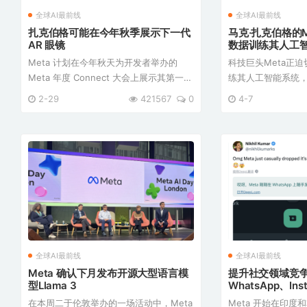
全球AI最前线
全球AI最前线
扎克伯格可能在今年秋季展示下一代
马克·扎克伯格的
AR 眼镜
数据训练其人工
权诉讼
Meta 计划在今年秋天为开发者举办的
科技巨头Meta正
Meta 年度 Connect 大会上展示其第一副
练其人工智能系统
增强现实智能眼镜 Orion。该眼镜旨在开
权诉讼的风险。据
2-29
421567
0
4-7
创下一个计算平台。Meta 在改变 AR 眼
Meta探讨了多种
镜的商业成功方面面临着挑战。有关
出版巨头Simon & 
Orion 的功能、可用性、定 ...
步指出，Meta甚至考虑
全球AI最前线
全球AI最前线
Meta 确认下月发布开源大型语言模
提升社交领域竞争
型Llama 3
WhatsApp、In
AI聊天机器
在本周二于伦敦举办的一场活动中，Meta
Meta 开始在印度和