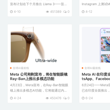
宣布计划在下个月推出 Llama 3——旨在
Instagram 上测试
支持生成式 AI 助手的下一代大型语言模
Meta AI与搜索栏集
4-10
451389
0
4-12
型。 Meta 全球事务总裁 Nick Clegg 表
2（大型语言模型 Me
示：“我们计划在下个月，实际上可能更
够理解复杂的用户
早，开始推出新一代 ...
时信息做出响应。 Wha
全球AI最前线
全球AI最前线
Meta 公司刚刚宣布，将在智能眼镜
Meta AI 在印
Ray-Ban上推出多模态功能
tsApp、Facebo
nstagram及meta
4月23日，Meta宣布，在Ray-Ban智能眼
6月24日——Meta
镜上推出多模态AI功能，它将能通过内置
已在印度全面推出，覆
摄像头了解周围的视觉环境。支持
Facebook、Messe
4-24
450476
0
6-24
WhatsApp 和 Messenger 上的视频通
meta.ai平台。基
话，并且可以“查看并告诉”您所看到内容
Llama 3构建，Me