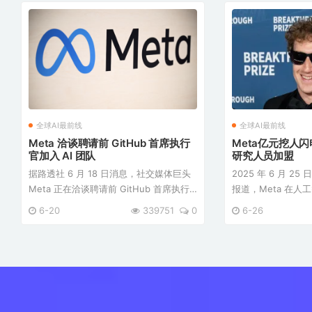
的详细信息。 Ray-Ban Meta ...
提供智能服务。Meta 
全球AI最前线
全球AI最前线
Meta 洽谈聘请前 GitHub 首席执行
Meta亿元挖人闪
官加入 AI 团队
研究人员加盟
据路透社 6 月 18 日消息，社交媒体巨头
2025 年 6 月 
Meta 正在洽谈聘请前 GitHub 首席执行
报道，Meta 在
官纳特·弗里德曼（Nat Friedman）加入
战中取得重要进展
6-20
339751
0
6-26
其人工智能部门。这一消息由 The
OpenAI 研究人
Information 援引知情人士报道。同时，
亚历山大·科列斯尼科夫
Meta 还在与弗里德曼在 ...
世办事处创始人翟小 .