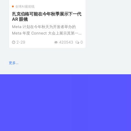
全球AI最前线
扎克伯格可能在今年秋季展示下一代
AR 眼镜
Meta 计划在今年秋天为开发者举办的
Meta 年度 Connect 大会上展示其第一副
增强现实智能眼镜 Orion。该眼镜旨在开
2-29
420543
0
创下一个计算平台。Meta 在改变 AR 眼
镜的商业成功方面面临着挑战。有关
Orion 的功能、可用性、定 ...
更多...