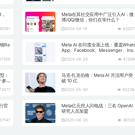
3，
Meta在其社交应用中广泛引入AI：微
博/QQ/微信，你们在等什么？
66361
2024-04-19
43507
镜Ra
Meta AI 在印度全面上线：覆盖What
App、Facebook、Messenger、Inst
agram及meta.ai
7359
2024-06-24
41399
模型：
马克·扎克伯格：Meta AI 月活用户突
亿个参
破 10 亿
73077
2025-05-30
40238
执行官
Meta亿元挖人闪电战：三名 OpenAI
研究人员加盟
37147
2025-06-26
38733